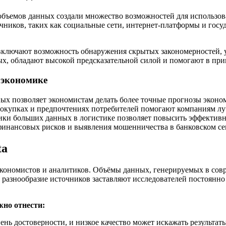
объемов данных создали множество возможностей для использов
чников, таких как социальные сети, интернет-платформы и госуд
включают возможность обнаружения скрытых закономерностей, 
ых, обладают высокой предсказательной силой и помогают в пр
 экономике
х позволяет экономистам делать более точные прогнозы эконом
окупках и предпочтениях потребителей помогают компаниям луч
ки больших данных в логистике позволяет повысить эффективно
 финансовых рисков и выявления мошенничества в банковском се
ta
 экономистов и аналитиков. Объёмы данных, генерируемых в совр
и разнообразие источников заставляют исследователей постоянн
жно отнести:
нь достоверности, и низкое качество может искажать результаты