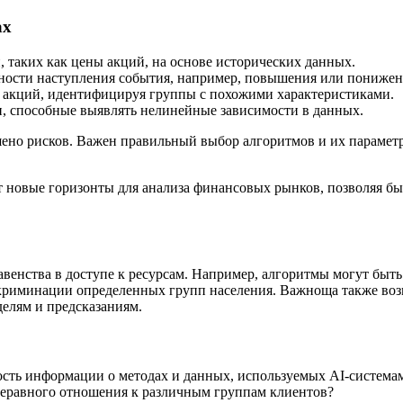
ах
 таких как цены акций, на основе исторических данных.
тности наступления события, например, повышения или понижен
 акций, идентифицируя группы с похожими характеристиками.
, способные выявлять нелинейные зависимости в данных.
ено рисков. Важен правильный выбор алгоритмов и их параметр
т новые горизонты для анализа финансовых рынков, позволяя бы
авенства в доступе к ресурсам. Например, алгоритмы могут быт
искриминации определенных групп населения. Важноща также в
делям и предсказаниям.
ость информации о методах и данных, используемых AI-система
еравного отношения к различным группам клиентов?