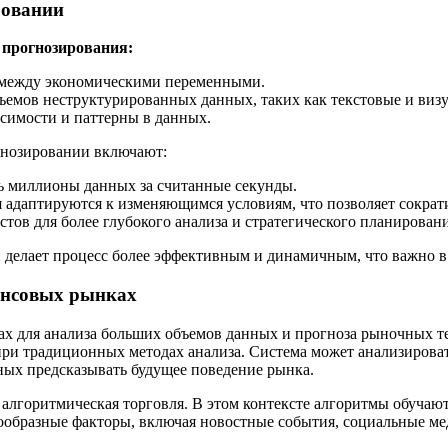
ровании
 прогнозирования:
и между экономическими переменными.
бъемов неструктурированных данных, таких как текстовые и виз
симости и паттерны в данных.
гнозировании включают:
ь миллионы данных за считанные секунды.
адаптируются к изменяющимся условиям, что позволяет сократ
тов для более глубокого анализа и стратегического планировани
о и делает процесс более эффективным и динамичным, что важно
ансовых рынках
х для анализа больших объемов данных и прогноза рыночных те
ри традиционных методах анализа. Система может анализироват
ных предсказывать будущее поведение рынка.
алгоритмическая торговля. В этом контексте алгоритмы обучаю
ообразные факторы, включая новостные события, социальные ме