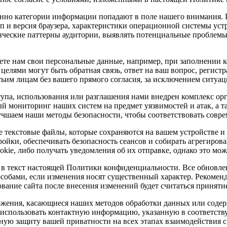
енно категории информации попадают в поле нашего внимания.
ип и версия браузера, характеристики операционной системы уст
ческие паттерны аудитории, выявлять потенциальные проблемы 
ляете нам свои персональные данные, например, при заполнении
целями могут быть обратная связь, ответ на ваш вопрос, регист
им лицам без вашего прямого согласия, за исключением ситуац
па, использования или разглашения нами внедрен комплекс орг
й мониторинг наших систем на предмет уязвимостей и атак, а 
чшаем наши методы безопасности, чтобы соответствовать совре
 текстовые файлы, которые сохраняются на вашем устройстве и 
йки, обеспечивать безопасность сеансов и собирать агрегирова
okie, либо получать уведомления об их отправке, однако это мо
 в текст настоящей Политики конфиденциальности. Все обновлен
особами, если изменения носят существенный характер. Рекомен
ование сайта после внесения изменений будет считаться принят
ожения, касающиеся наших методов обработки данных или содер
е использовать контактную информацию, указанную в соответств
ную защиту вашей приватности на всех этапах взаимодействия с