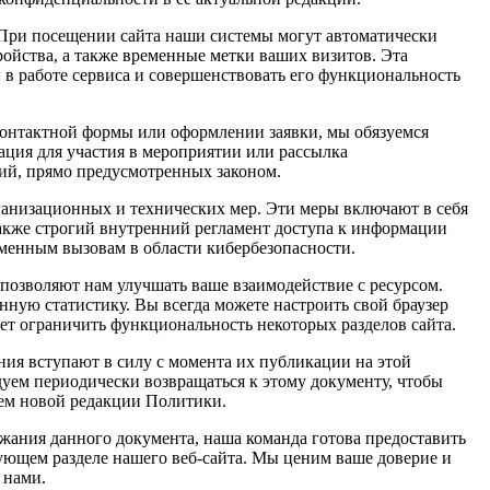
 При посещении сайта наши системы могут автоматически
ройства, а также временные метки ваших визитов. Эта
в работе сервиса и совершенствовать его функциональность
 контактной формы или оформлении заявки, мы обязуемся
рация для участия в мероприятии или рассылка
ий, прямо предусмотренных законом.
анизационных и технических мер. Эти меры включают в себя
также строгий внутренний регламент доступа к информации
менным вызовам в области кибербезопасности.
позволяют нам улучшать ваше взаимодействие с ресурсом.
нную статистику. Вы всегда можете настроить свой браузер
жет ограничить функциональность некоторых разделов сайта.
ия вступают в силу с момента их публикации на этой
дуем периодически возвращаться к этому документу, чтобы
ием новой редакции Политики.
жания данного документа, наша команда готова предоставить
ующем разделе нашего веб-сайта. Мы ценим ваше доверие и
 нами.