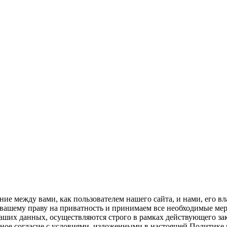
ие между вами, как пользователем нашего сайта, и нами, его вл
вашему праву на приватность и принимаем все необходимые мер
аших данных, осуществляются строго в рамках действующего за
очное согласие с условиями, изложенными в настоящей Политике