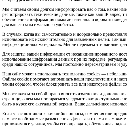
Мы считаем своим долгом информировать вас о том, какие им
регистрировать технические данные, такие как ваш IP-адрес, т
обезличенная информация помогает нам анализировать поведен
для вашего максимального удобства.
В случаях, когда вы самостоятельно и добровольно предостав
использовать их исключительно для заявленных целей. Такими 
информационных материалов. Мы не передаем эти данные треть
Для защиты вашей информации от несанкционированного досту
использование шифрования данных при их передаче, регулярны
среди наших сотрудников. Мы постоянно пересматриваем и улу
Наш сайт может использовать технологию cookies — небольшие
Файлы cookie помогают запоминать ваши предпочтения и настро
таким образом, чтобы блокировать все или некоторые файлы co
Мы оставляем за собой право вносить изменения и дополнения
странице, о чем мы постараемся уведомить вас доступными сп
быть в курсе его актуальной версии. Ваше дальнейшее использ
Если у вас возникли какие-либо вопросы, сомнения или предл
вам все необходимые разъяснения. Для связи с нами вы может
приложим все усилия, чтобы его оправдать, обеспечивая надеж